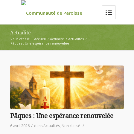
Actualité
Vous êtes ici :
Accueil
/
Actualité
/
Actualités
/
Pâques : Une espérance renouvelée
Pâques : Une espérance renouvelée
/
/
6 avril 2026
dans
Actualités
,
Non classé