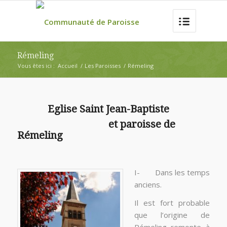
Rémeling
Vous êtes ici :
Accueil
/
Les Paroisses
/
Rémeling
Eglise Saint Jean-Baptiste
et paroisse de
Rémeling
I- Dans les temps
anciens.
Il est fort probable
que l’origine de