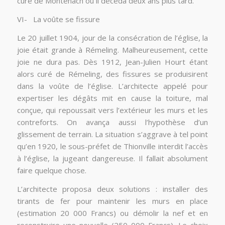
cure de Montenach où il décéda deux ans plus tard.
VI- La voûte se fissure
Le 20 juillet 1904, jour de la consécration de l’église, la
joie était grande à Rémeling. Malheureusement, cette
joie ne dura pas. Dès 1912, Jean-Julien Hourt étant
alors curé de Rémeling, des fissures se produisirent
dans la voûte de l’église. L’architecte appelé pour
expertiser les dégâts mit en cause la toiture, mal
conçue, qui repoussait vers l’extérieur les murs et les
contreforts. On avança aussi l’hypothèse d’un
glissement de terrain. La situation s’aggrave à tel point
qu’en 1920, le sous-préfet de Thionville interdit l’accès
à l’église, la jugeant dangereuse. Il fallait absolument
faire quelque chose.
L’architecte proposa deux solutions : installer des
tirants de fer pour maintenir les murs en place
(estimation 20 000 Francs) ou démolir la nef et en
reconstruire une nouvelle (250 000 Francs). Le choix