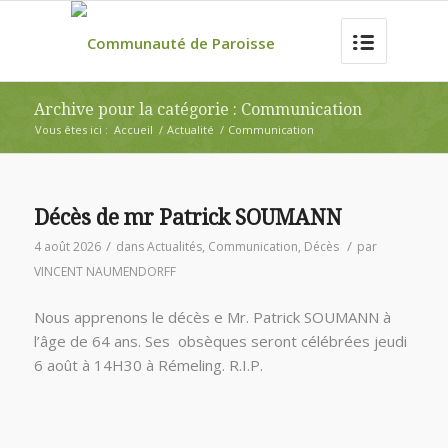
Archive pour la catégorie : Communication
Vous êtes ici :
Accueil
/
Actualité
/
Communication
Décès de mr Patrick SOUMANN
/
/
4 août 2026
dans
Actualités
,
Communication
,
Décès
par
VINCENT NAUMENDORFF
Nous apprenons le décès e Mr. Patrick SOUMANN à
l’âge de 64 ans. Ses obsèques seront célébrées jeudi
6 août à 14H30 à Rémeling. R.I.P.