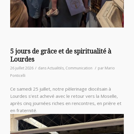
5 jours de grâce et de spiritualité à
Lourdes
/
/
26 juillet 2026
dans
Actualités
,
Communication
par
Mario
Ponticelli
Ce samedi 25 juillet, notre pèlerinage diocésain à
Lourdes s’est achevé avec le retour vers la Moselle,
après cinq journées riches en rencontres, en prière et
en fraternité.