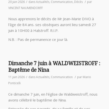
/
/
20 juin 2026
dans
Actualités
,
Communication
,
Décès
par
VINCENT NAUMENDORFF
Nous apprenons le décès de Mr Jean-Marie DIVO à
l’âge de 84 ans. ses obsèques auront lieu samedi 27
juin à 10H00 à Halstroff. R.I.P.
N.B. : Pas de permanence ce jour là.
Dimanche 7 juin à WALDWEISTROFF :
Baptême de Nina
/
/
11 juin 2026
dans
Actualités
,
Communication
par
Mario
Ponticelli
Ce dimanche 7 juin, en l’église de Waldweistroff, nous
avons célébré le baptême de Nina.
Entourée de ses parents, de sa famille et de ses