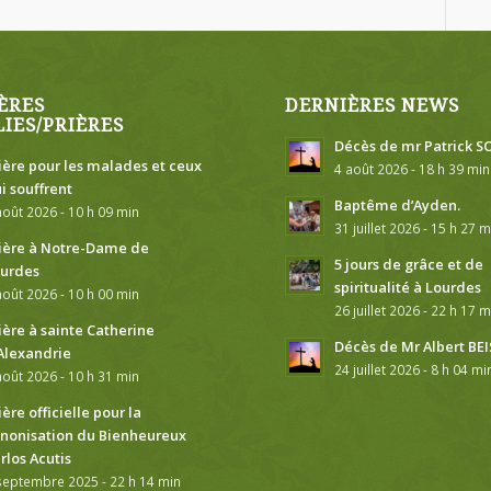
ÈRES
DERNIÈRES NEWS
IES/PRIÈRES
Décès de mr Patrick
ière pour les malades et ceux
4 août 2026 - 18 h 39 min
i souffrent
Baptême d’Ayden.
août 2026 - 10 h 09 min
31 juillet 2026 - 15 h 27 m
ière à Notre-Dame de
5 jours de grâce et de
urdes
spiritualité à Lourdes
août 2026 - 10 h 00 min
26 juillet 2026 - 22 h 17 m
ière à sainte Catherine
Décès de Mr Albert BEI
Alexandrie
24 juillet 2026 - 8 h 04 mi
août 2026 - 10 h 31 min
ière officielle pour la
nonisation du Bienheureux
rlos Acutis
septembre 2025 - 22 h 14 min