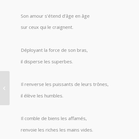
Son amour s’étend d’âge en âge
sur ceux qui le craignent.
Déployant la force de son bras,
il disperse les superbes.
Il renverse les puissants de leurs trônes,
Décès de Mr André
BERGER
il élève les humbles.
Il comble de biens les affamés,
renvoie les riches les mains vides.