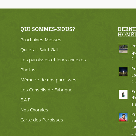
QUI SOMMES-NOUS?
DERNI
HOMÉL
Prochaines Messes
Pr
Qui était Saint Gall
qu
2 
Les paroisses et leurs annexes
Pr
Photos
Lo
Mémoire de nos paroisses
2 
Les Conseils de Fabrique
Pr
d’
E.A.P
1 
Nos Chorales
Pr
Carte des Paroisses
ca
Ca
5 