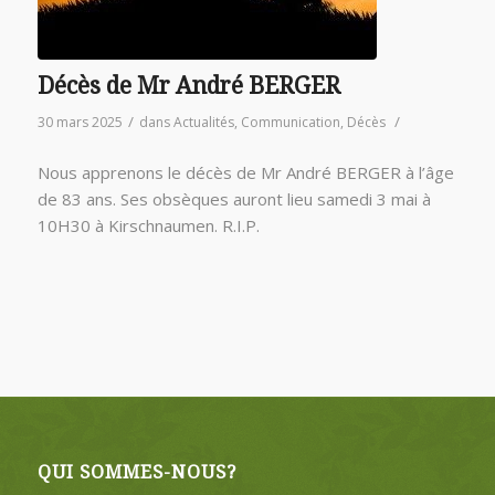
Décès de Mr André BERGER
/
/
30 mars 2025
dans
Actualités
,
Communication
,
Décès
Nous apprenons le décès de Mr André BERGER à l’âge
de 83 ans. Ses obsèques auront lieu samedi 3 mai à
10H30 à Kirschnaumen. R.I.P.
QUI SOMMES-NOUS?