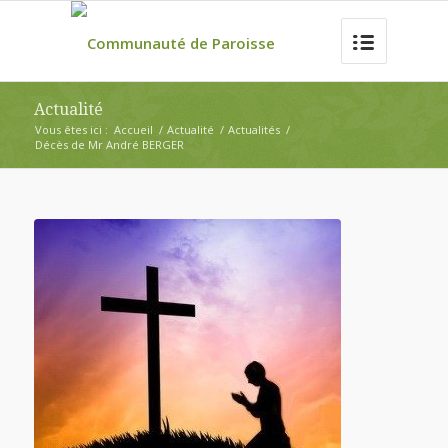
Actualité
Vous êtes ici :
Accueil
/
Actualité
/
Actualités
/
Décès de Mr André BERGER