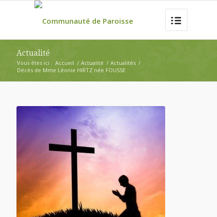
Actualité
Vous êtes ici :
Accueil
/
Actualité
/
Actualités
/
Décès de Mme Léonie HIRTZ née FOUSSE