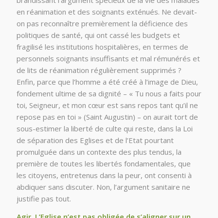
brandissant l’argument spécieux de la vie des malades
en réanimation et des soignants exténués. Ne devait-
on pas reconnaître premièrement la déficience des
politiques de santé, qui ont cassé les budgets et
fragilisé les institutions hospitalières, en termes de
personnels soignants insuffisants et mal rémunérés et
de lits de réanimation régulièrement supprimés ?
Enfin, parce que l’homme a été créé à l’image de Dieu,
fondement ultime de sa dignité – « Tu nous a faits pour
toi, Seigneur, et mon cœur est sans repos tant qu’il ne
repose pas en toi » (Saint Augustin) – on aurait tort de
sous-estimer la liberté de culte qui reste, dans la Loi
de séparation des Eglises et de l’Etat pourtant
promulguée dans un contexte des plus tendus, la
première de toutes les libertés fondamentales, que
les citoyens, entretenus dans la peur, ont consenti à
abdiquer sans discuter. Non, l’argument sanitaire ne
justifie pas tout.
Agir. L’Eglise n’est pas obligée de s’aligner sur un