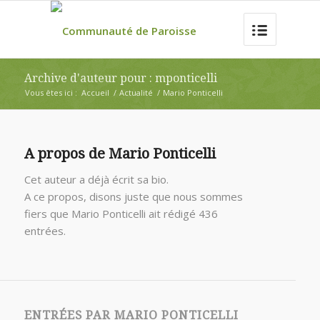
Archive d'auteur pour : mponticelli
Vous êtes ici :
Accueil
/
Actualité
/
Mario Ponticelli
A propos de
Mario Ponticelli
Cet auteur a déjà écrit sa bio.
A ce propos, disons juste que nous sommes
fiers que
Mario Ponticelli
ait rédigé 436
entrées.
ENTRÉES PAR MARIO PONTICELLI