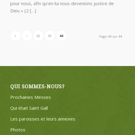
pour nous, afin qu’en lui nous devenions justice de
Dieu » (2 […]
«
‹
42
43
44
Page 44 sur 44
QUI SOMMES-NOUS?
Prochaines Messes
Qui était Saint Gall
Les paroisses et leurs annexes
Photos