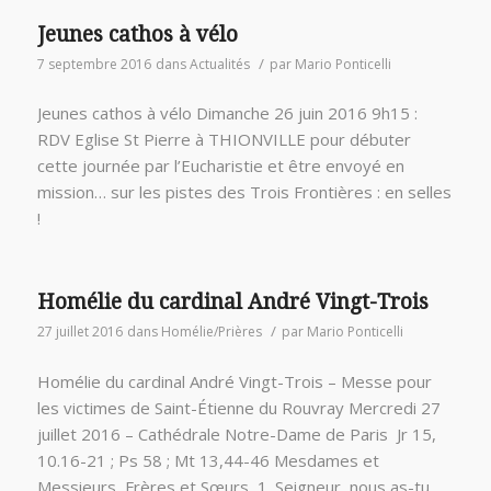
Jeunes cathos à vélo
/
7 septembre 2016
dans
Actualités
par
Mario Ponticelli
Jeunes cathos à vélo Dimanche 26 juin 2016 9h15 :
RDV Eglise St Pierre à THIONVILLE pour débuter
cette journée par l’Eucharistie et être envoyé en
mission… sur les pistes des Trois Frontières : en selles
!
Homélie du cardinal André Vingt-Trois
/
27 juillet 2016
dans
Homélie/Prières
par
Mario Ponticelli
Homélie du cardinal André Vingt-Trois – Messe pour
les victimes de Saint-Étienne du Rouvray Mercredi 27
juillet 2016 – Cathédrale Notre-Dame de Paris Jr 15,
10.16-21 ; Ps 58 ; Mt 13,44-46 Mesdames et
Messieurs, Frères et Sœurs, 1. Seigneur, nous as-tu