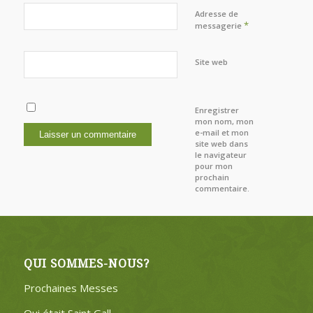
Adresse de
*
messagerie
Site web
Enregistrer
mon nom, mon
e-mail et mon
site web dans
le navigateur
pour mon
prochain
commentaire.
QUI SOMMES-NOUS?
Prochaines Messes