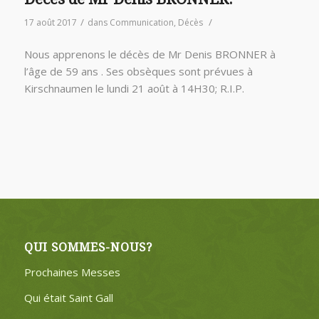
/
/
17 août 2017
dans
Communication
,
Décès
Nous apprenons le décès de Mr Denis BRONNER à
l’âge de 59 ans . Ses obsèques sont prévues à
Kirschnaumen le lundi 21 août à 14H30; R.I.P.
QUI SOMMES-NOUS?
Prochaines Messes
Qui était Saint Gall