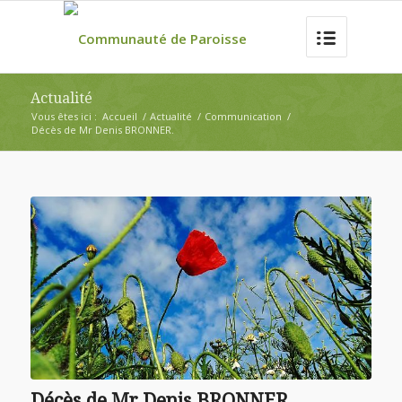
Actualité
Vous êtes ici :
Accueil
/
Actualité
/
Communication
/
Décès de Mr Denis BRONNER.
Décès de Mr Denis BRONNER.