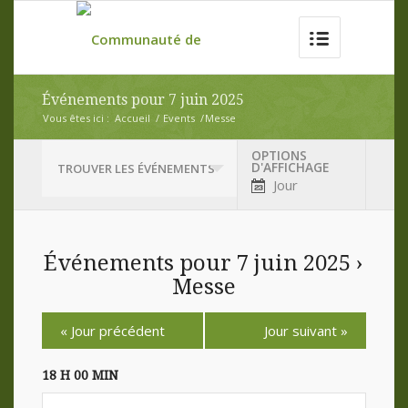
Événements pour 7 juin 2025
Vous êtes ici :
Accueil
/
Events
/
Messe
OPTIONS
Navigation
D'AFFICHAGE
TROUVER LES ÉVÉNEMENTS
par
Jour
l'affichage
des
événements
Événements pour 7 juin 2025
›
Messe
Navigation
«
Jour précédent
Jour suivant
»
par
jour
18 H 00 MIN