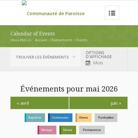
Calendar of Events
Vous êtes ici :
Accueil
/
Événements
/
Events
OPTIONS
Navigation
D'AFFICHAGE
TROUVER LES ÉVÉNEMENTS
par
Mois
l'affichage
des
événements
Événements pour mai 2026
Navigation
«
avril
juin
»
par
Calendrier
Baptême
Communion
Divers
Funérailles
mensuel
Mariage
Messe
Permanence