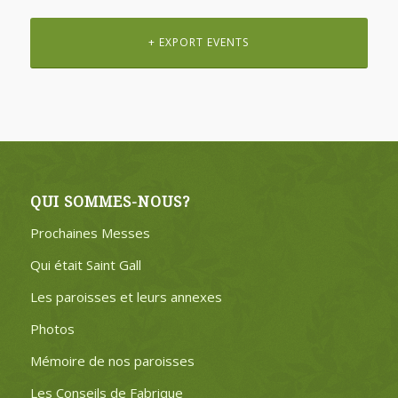
Navigation
par
+ EXPORT EVENTS
Calendrier
mensuel
QUI SOMMES-NOUS?
Prochaines Messes
Qui était Saint Gall
Les paroisses et leurs annexes
Photos
Mémoire de nos paroisses
Les Conseils de Fabrique