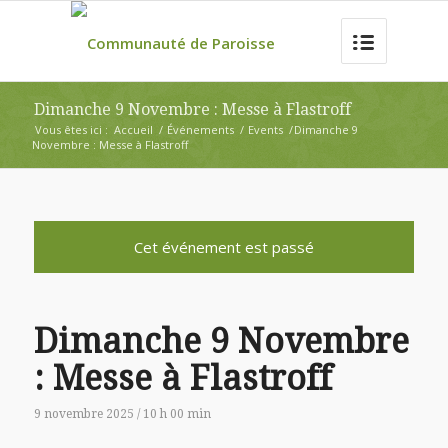
Dimanche 9 Novembre : Messe à Flastroff
Vous êtes ici :
Accueil
/
Événements
/
Events
/
Dimanche 9
Novembre : Messe à Flastroff
Cet événement est passé
Dimanche 9 Novembre
: Messe à Flastroff
9 novembre 2025 / 10 h 00 min